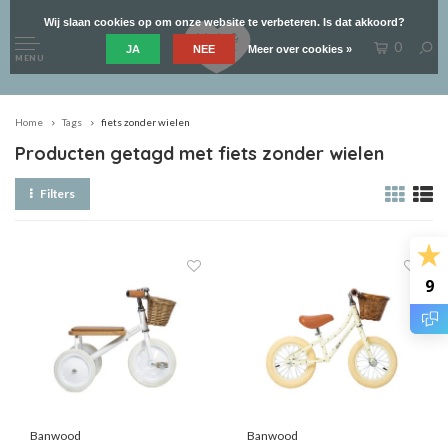
Wij slaan cookies op om onze website te verbeteren. Is dat akkoord?
0
JA
NEE
Meer over cookies »
MENU
Home
Tags
fiets zonder wielen
Producten getagd met fiets zonder wielen
Filters
9
Banwood
Banwood