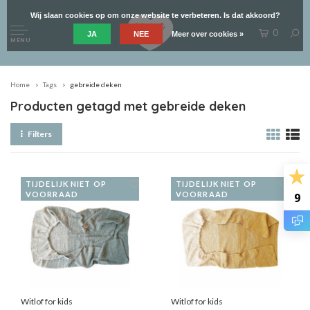
Wij slaan cookies op om onze website te verbeteren. Is dat akkoord?
0
JA
NEE
Meer over cookies »
MENU
Home
Tags
gebreide deken
Producten getagd met gebreide deken
Filters
TIJDELIJK NIET OP
TIJDELIJK NIET OP
VOORRAAD
VOORRAAD
9
Witlof for kids
Witlof for kids