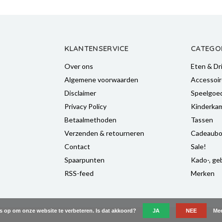
KLANTENSERVICE
CATEGO
Over ons
Eten & Dr
Algemene voorwaarden
Accessoir
Disclaimer
Speelgoe
Privacy Policy
Kinderka
Betaalmethoden
Tassen
Verzenden & retourneren
Cadeaubo
Contact
Sale!
Spaarpunten
Kado-, geb
RSS-feed
Merken
es op om onze website te verbeteren. Is dat akkoord?
JA
NEE
Mee