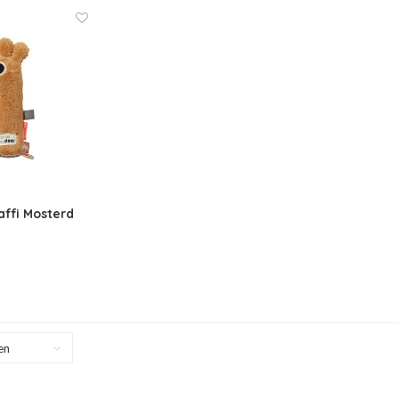
ffi Mosterd
en