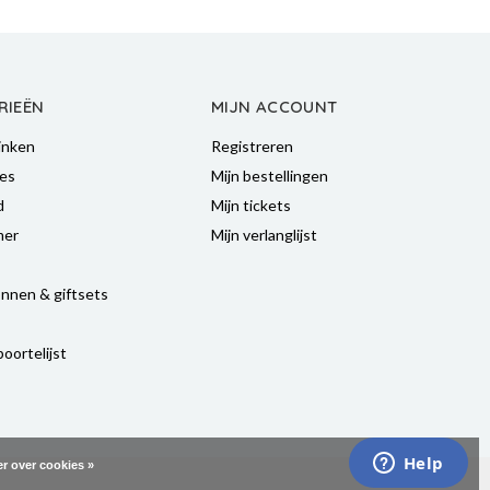
RIEËN
MIJN ACCOUNT
inken
Registreren
es
Mijn bestellingen
d
Mijn tickets
mer
Mijn verlanglijst
nnen & giftsets
oortelijst
r over cookies »