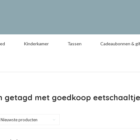
oed
Kinderkamer
Tassen
Cadeaubonnen & gif
n getagd met goedkoop eetschaaltj
Nieuwste producten