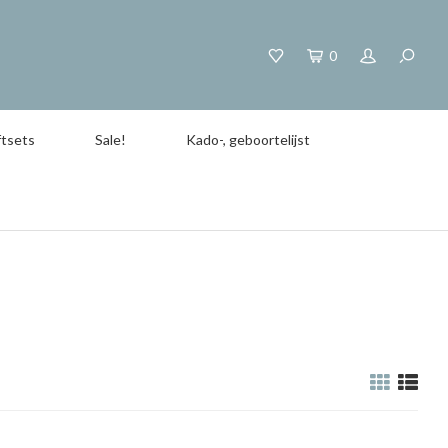
0
tsets
Sale!
Kado-, geboortelijst
e