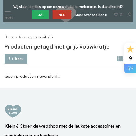
Wij slaan cookies op om onze website te verbeteren. Is dat akkoord?
0
JA
NEE
Meer over cookies »
MENU
Home
Tags
grijs vouwkratje
Producten getagd met grijs vouwkratje
9
Filters
Geen producten gevonden!...
Klein & Stoer, de webshop met de leukste accessoires en
meubels voor de kinderen.