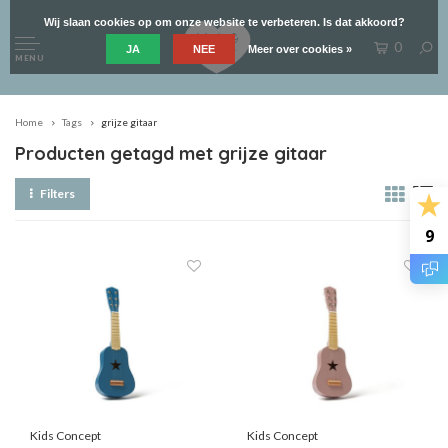
Wij slaan cookies op om onze website te verbeteren. Is dat akkoord?
0
JA
NEE
Meer over cookies »
MENU
Home
Tags
grijze gitaar
Producten getagd met grijze gitaar
Filters
9
Kids Concept
Kids Concept