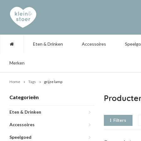
Eten & Drinken
Accessoires
Speelg
Merken
Home
Tags
grijze lamp
Producte
Categorieën
Eten & Drinken
Filters
Accessoires
Speelgoed