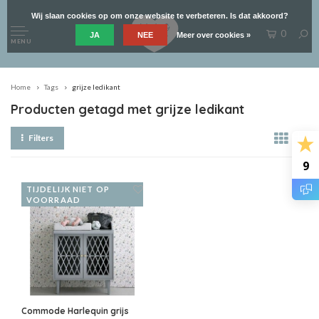
Wij slaan cookies op om onze website te verbeteren. Is dat akkoord?
0
JA
NEE
Meer over cookies »
MENU
Home
Tags
grijze ledikant
Producten getagd met grijze ledikant
Filters
9
TIJDELIJK NIET OP
VOORRAAD
Commode Harlequin grijs