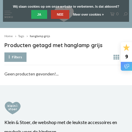
Wij slaan cookies op om onze website te verbeteren. Is dat akkoord?
0
JA
NEE
Meer over cookies »
MENU
Home
Tags
hanglamp grijs
Producten getagd met hanglamp grijs
9
Filters
Geen producten gevonden!...
Klein & Stoer, de webshop met de leukste accessoires en
meubels voor de kinderen.