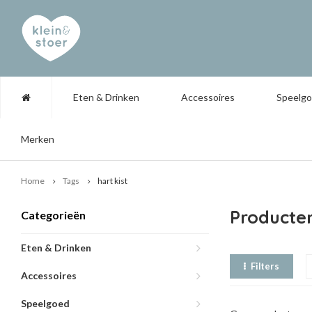
Eten & Drinken
Accessoires
Speelg
Merken
Home
Tags
hart kist
Producten
Categorieën
Eten & Drinken
Filters
Accessoires
Speelgoed