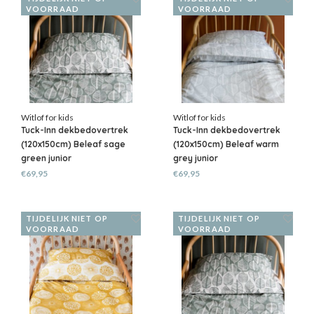
VOORRAAD
VOORRAAD
Witlof for kids
Witlof for kids
Tuck-Inn dekbedovertrek
Tuck-Inn dekbedovertrek
(120x150cm) Beleaf sage
(120x150cm) Beleaf warm
green junior
grey junior
€69,95
€69,95
TIJDELIJK NIET OP
TIJDELIJK NIET OP
VOORRAAD
VOORRAAD