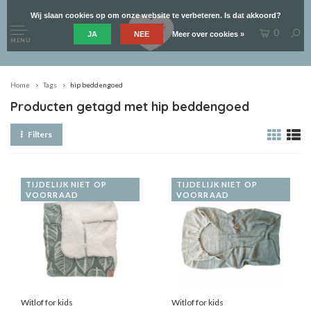
Wij slaan cookies op om onze website te verbeteren. Is dat akkoord?
0
JA
NEE
Meer over cookies »
MENU
Home
Tags
hip beddengoed
Producten getagd met hip beddengoed
Filters
TIJDELIJK NIET OP
TIJDELIJK NIET OP
VOORRAAD
VOORRAAD
Witlof for kids
Witlof for kids