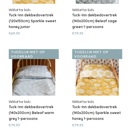
Witlof for kids
Witlof for kids
Tuck-Inn dekbedovertrek
Tuck-Inn dekbedovertrek
(120x150cm) Sparkle sweet
(140x200cm) Beleaf sage
honey junior
green 1-persoons
€69,95
€79,95
TIJDELIJK NIET OP
TIJDELIJK NIET OP
VOORRAAD
VOORRAAD
Witlof for kids
Witlof for kids
Tuck-Inn dekbedovertrek
Tuck-Inn dekbedovertrek
(140x200cm) Beleaf warm
(140x200cm) Sparkle sweet
grey 1-persoons
honey 1-persoons
€79,95
€79,95