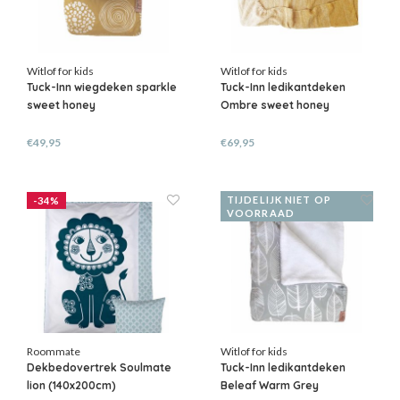
Witlof for kids
Witlof for kids
Tuck-Inn wiegdeken sparkle
Tuck-Inn ledikantdeken
sweet honey
Ombre sweet honey
€49,95
€69,95
TIJDELIJK NIET OP
-34%
VOORRAAD
Roommate
Witlof for kids
Dekbedovertrek Soulmate
Tuck-Inn ledikantdeken
lion (140x200cm)
Beleaf Warm Grey