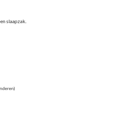
een slaapzak.
inderen)