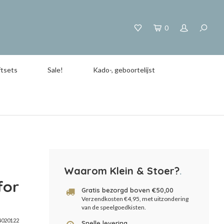
0
tsets
Sale!
Kado-, geboortelijst
Waarom Klein & Stoer?
.
for
Gratis bezorgd boven €50,00
Verzendkosten €4,95, met uitzondering
van de speelgoedkisten.
4020122
Snelle levering