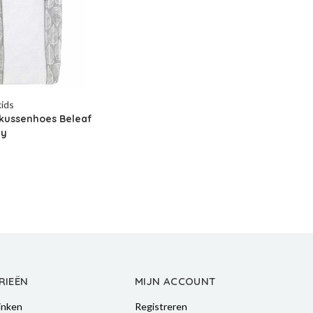
kids
kussenhoes Beleaf
ey
RIEËN
MIJN ACCOUNT
inken
Registreren