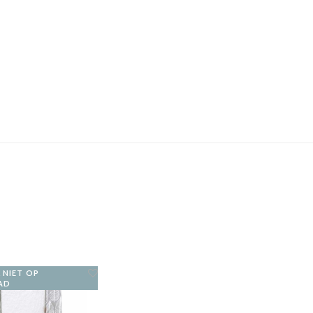
K NIET OP
AD