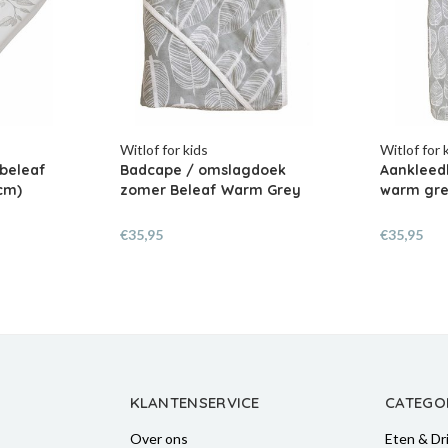
Witlof for kids
Witlof for 
beleaf
Badcape / omslagdoek
Aankleed
cm)
zomer Beleaf Warm Grey
warm gr
€35,95
€35,95
KLANTENSERVICE
CATEGO
Over ons
Eten & Dr