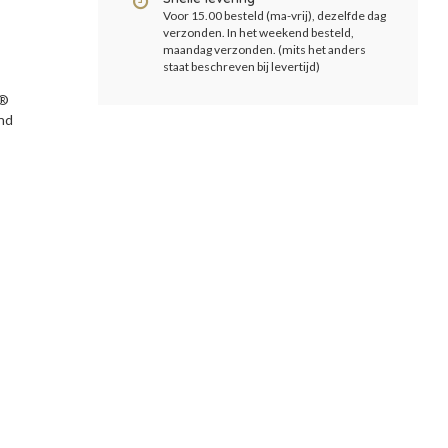
Voor 15.00 besteld (ma-vrij), dezelfde dag
verzonden. In het weekend besteld,
maandag verzonden. (mits het anders
staat beschreven bij levertijd)
n®
ind