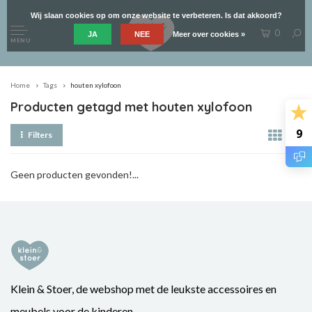
Wij slaan cookies op om onze website te verbeteren. Is dat akkoord?
0
JA
NEE
Meer over cookies »
MENU
Home
Tags
houten xylofoon
Producten getagd met houten xylofoon
9
Filters
Geen producten gevonden!...
Klein & Stoer, de webshop met de leukste accessoires en
meubels voor de kinderen.