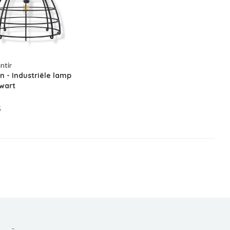
ntir
 - Industriële lamp
Zwart
5