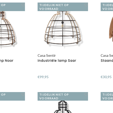
T OP
TIJDELIJK NIET OP
TIJDEL
VOORRAAD
VOOR
Casa Sentir
Casa Se
amp Noor
Industriële lamp Saar
Staan
€99,95
€30,95
T OP
TIJDELIJK NIET OP
TIJDEL
VOORRAAD
VOOR