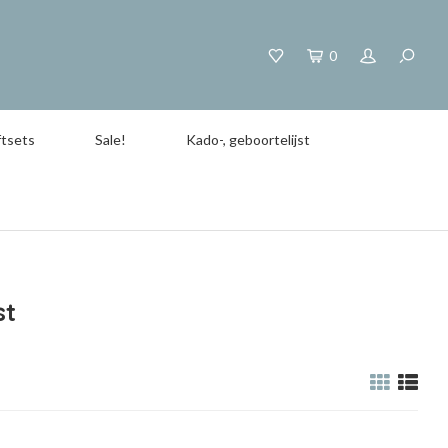
0
tsets
Sale!
Kado-, geboortelijst
st