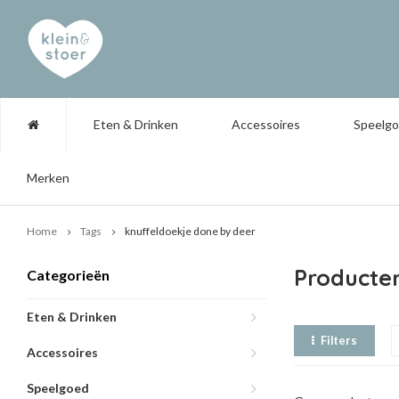
Eten & Drinken
Accessoires
Speelg
Merken
Home
Tags
knuffeldoekje done by deer
Producte
Categorieën
Eten & Drinken
Filters
Accessoires
Speelgoed