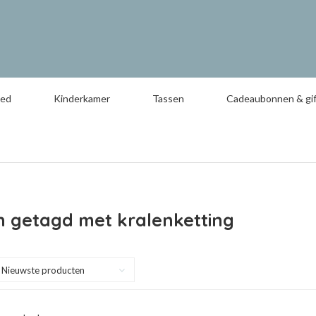
oed
Kinderkamer
Tassen
Cadeaubonnen & gif
n getagd met kralenketting
Nieuwste producten