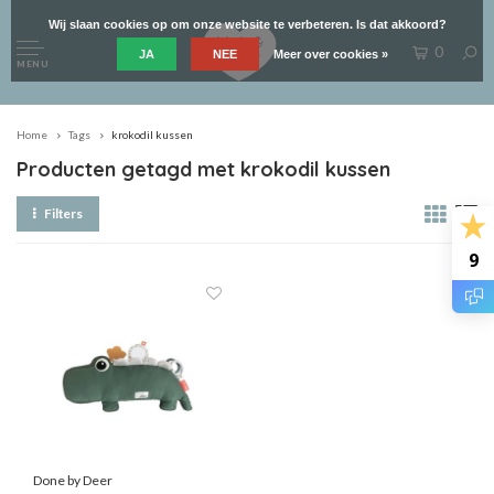
Wij slaan cookies op om onze website te verbeteren. Is dat akkoord?
0
JA
NEE
Meer over cookies »
MENU
Home
Tags
krokodil kussen
Producten getagd met krokodil kussen
Filters
9
Done by Deer