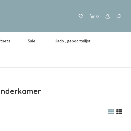
0
tsets
Sale!
Kado-, geboortelijst
kinderkamer