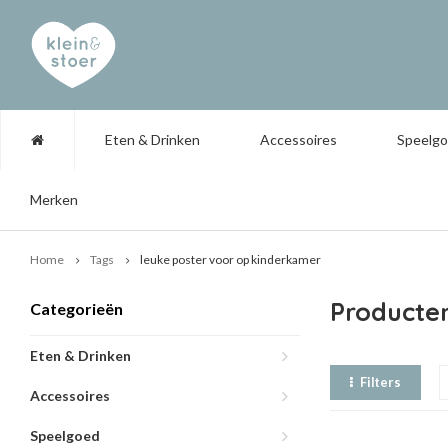
Eten & Drinken
Accessoires
Speelg
Merken
Home
Tags
leuke poster voor op kinderkamer
Producte
Categorieën
Eten & Drinken
Filters
Accessoires
Speelgoed