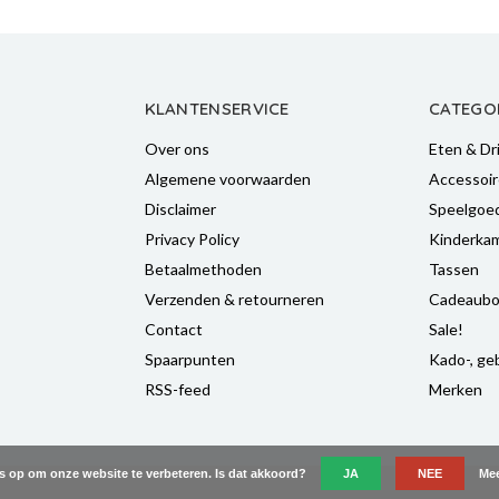
KLANTENSERVICE
CATEGO
Over ons
Eten & Dr
Algemene voorwaarden
Accessoir
Disclaimer
Speelgoe
Privacy Policy
Kinderka
Betaalmethoden
Tassen
Verzenden & retourneren
Cadeaubo
Contact
Sale!
Spaarpunten
Kado-, geb
RSS-feed
Merken
es op om onze website te verbeteren. Is dat akkoord?
JA
NEE
Mee