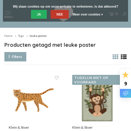
Wij slaan cookies op om onze website te verbeteren. Is dat akkoord?
0
JA
NEE
Meer over cookies »
MENU
Home
Tags
leuke poster
Producten getagd met leuke poster
Filters
TIJDELIJK NIET OP
VOORRAAD
9
Klein & Stoer
Klein & Stoer