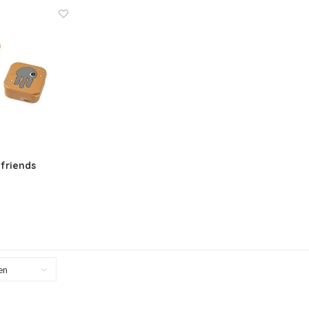
friends
en