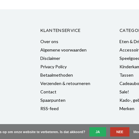
KLANTENSERVICE
CATEGO
Over ons
Eten & Dr
Algemene voorwaarden
Accessoir
Disclaimer
Speelgoe
Privacy Policy
Kinderka
Betaalmethoden
Tassen
Verzenden & retourneren
Cadeaubo
Contact
Sale!
Spaarpunten
Kado-, geb
RSS-feed
Merken
es op om onze website te verbeteren. Is dat akkoord?
JA
NEE
Mee