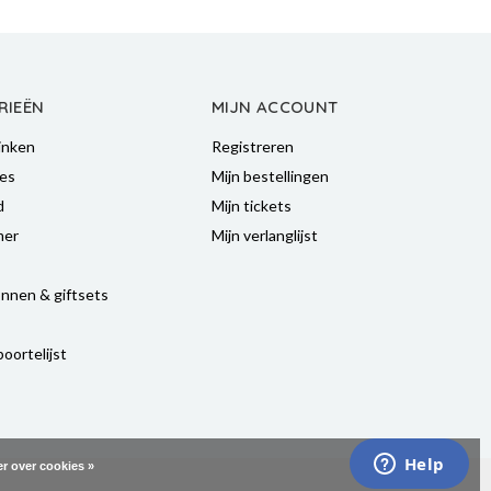
RIEËN
MIJN ACCOUNT
inken
Registreren
es
Mijn bestellingen
d
Mijn tickets
mer
Mijn verlanglijst
nnen & giftsets
oortelijst
r over cookies »