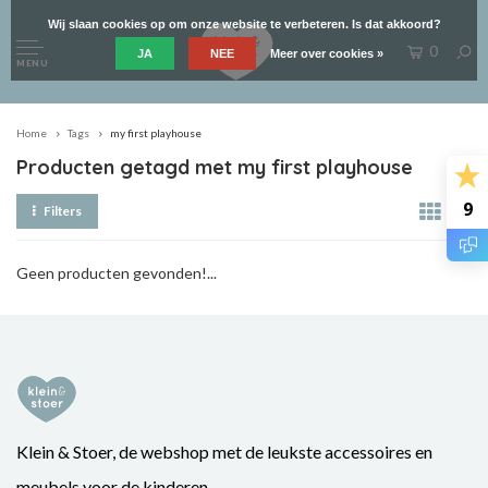
Wij slaan cookies op om onze website te verbeteren. Is dat akkoord?
0
JA
NEE
Meer over cookies »
MENU
Home
Tags
my first playhouse
Producten getagd met my first playhouse
9
Filters
Geen producten gevonden!...
Klein & Stoer, de webshop met de leukste accessoires en
meubels voor de kinderen.