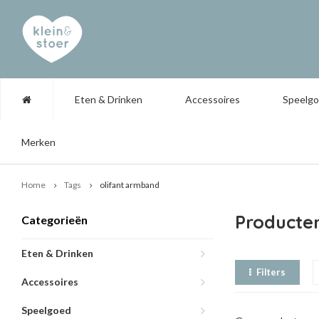
Eten & Drinken
Accessoires
Speelg
Merken
Home
Tags
olifant armband
Producte
Categorieën
Eten & Drinken
Filters
Accessoires
Speelgoed