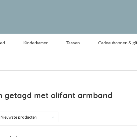
oed
Kinderkamer
Tassen
Cadeaubonnen & gif
n getagd met olifant armband
Nieuwste producten