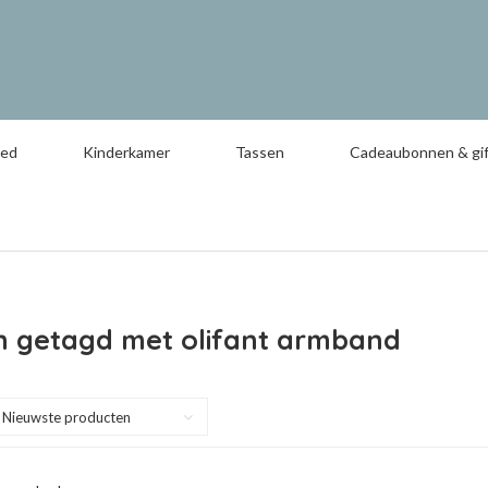
oed
Kinderkamer
Tassen
Cadeaubonnen & gif
n getagd met olifant armband
Nieuwste producten