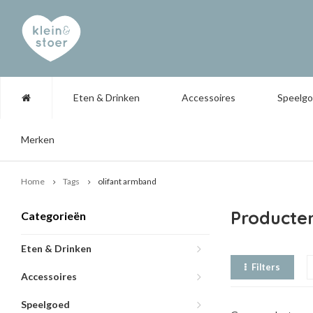
Eten & Drinken
Accessoires
Speelg
Merken
Home
Tags
olifant armband
Producte
Categorieën
Eten & Drinken
Filters
Accessoires
Speelgoed