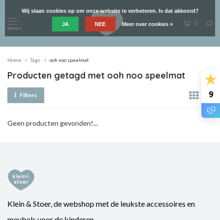
Wij slaan cookies op om onze website te verbeteren. Is dat akkoord?
0
JA
NEE
Meer over cookies »
MENU
Home
Tags
ooh noo speelmat
Producten getagd met ooh noo speelmat
9
Filters
Geen producten gevonden!...
Klein & Stoer, de webshop met de leukste accessoires en
meubels voor de kinderen.