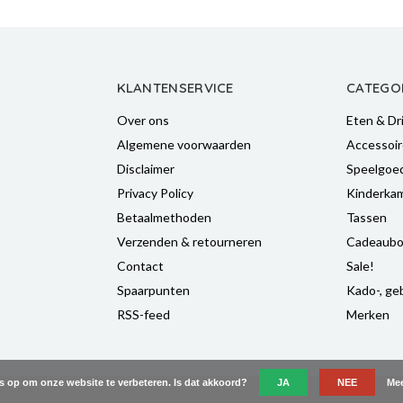
KLANTENSERVICE
CATEGO
Over ons
Eten & Dr
Algemene voorwaarden
Accessoir
Disclaimer
Speelgoe
Privacy Policy
Kinderka
Betaalmethoden
Tassen
Verzenden & retourneren
Cadeaubo
Contact
Sale!
Spaarpunten
Kado-, geb
RSS-feed
Merken
es op om onze website te verbeteren. Is dat akkoord?
JA
NEE
Mee