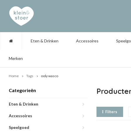
Eten & Drinken
Accessoires
Speelg
Merken
Home
Tags
ooly wasco
Producte
Categorieën
Eten & Drinken
Filters
Accessoires
Speelgoed