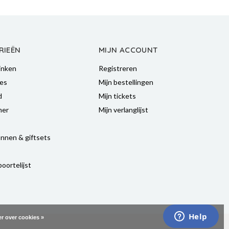
RIEËN
MIJN ACCOUNT
inken
Registreren
es
Mijn bestellingen
d
Mijn tickets
mer
Mijn verlanglijst
nnen & giftsets
oortelijst
r over cookies »