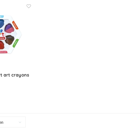
rt art crayons
en