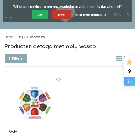
Wij slaan cookies op om onze website te verbeteren. Is dat akkoord?
0
JA
NEE
Meer over cookies »
MENU
Home
Tags
ooly wasco
Producten getagd met ooly wasco
Filters
9
Ooly