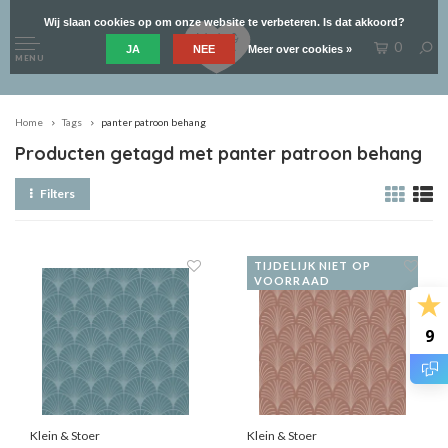
Wij slaan cookies op om onze website te verbeteren. Is dat akkoord?
0
JA
NEE
Meer over cookies »
MENU
Home
Tags
panter patroon behang
Producten getagd met panter patroon behang
Filters
TIJDELIJK NIET OP
VOORRAAD
9
Klein & Stoer
Klein & Stoer