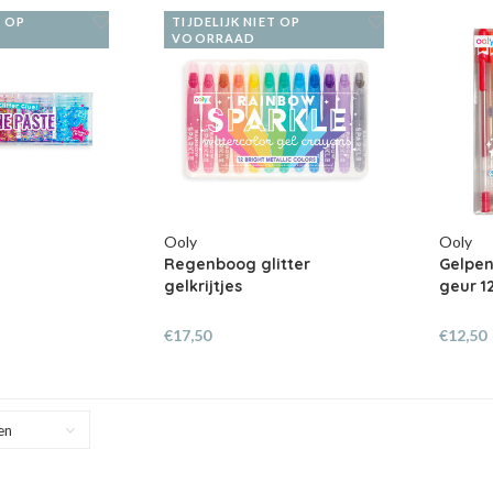
T OP
TIJDELIJK NIET OP
VOORRAAD
Ooly
Ooly
Regenboog glitter
Gelpen
gelkrijtjes
geur 1
€17,50
€12,50
en