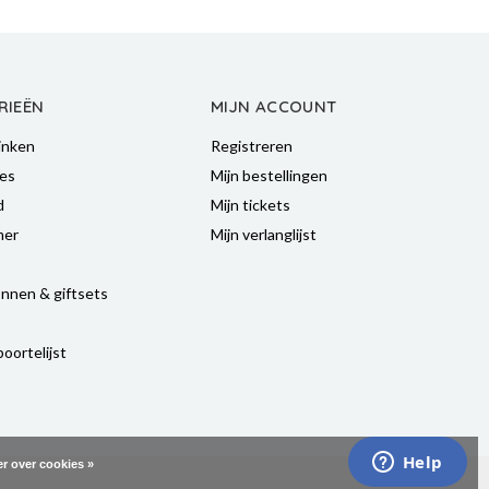
RIEËN
MIJN ACCOUNT
inken
Registreren
es
Mijn bestellingen
d
Mijn tickets
mer
Mijn verlanglijst
nnen & giftsets
oortelijst
r over cookies »