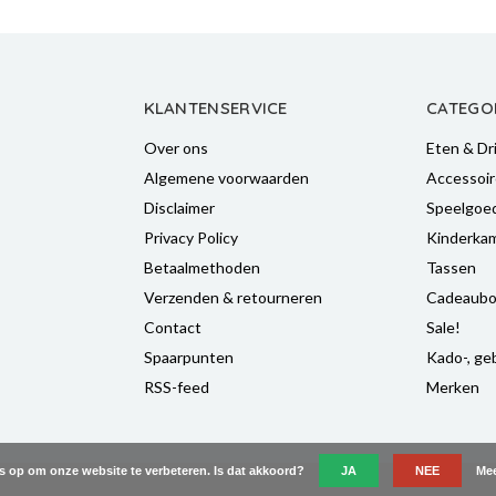
KLANTENSERVICE
CATEGO
Over ons
Eten & Dr
Algemene voorwaarden
Accessoir
Disclaimer
Speelgoe
Privacy Policy
Kinderka
Betaalmethoden
Tassen
Verzenden & retourneren
Cadeaubo
Contact
Sale!
Spaarpunten
Kado-, geb
RSS-feed
Merken
es op om onze website te verbeteren. Is dat akkoord?
JA
NEE
Mee