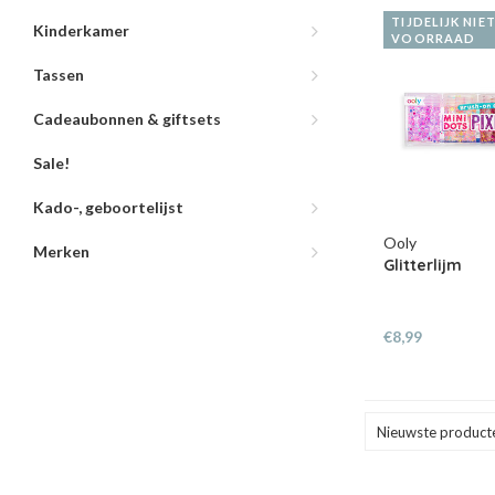
TIJDELIJK NIE
Kinderkamer
VOORRAAD
Tassen
Cadeaubonnen & giftsets
Sale!
Kado-, geboortelijst
Ooly
Merken
Glitterlijm
€8,99
Nieuwste product