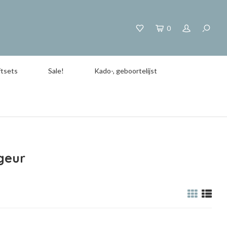
0
tsets
Sale!
Kado-, geboortelijst
geur