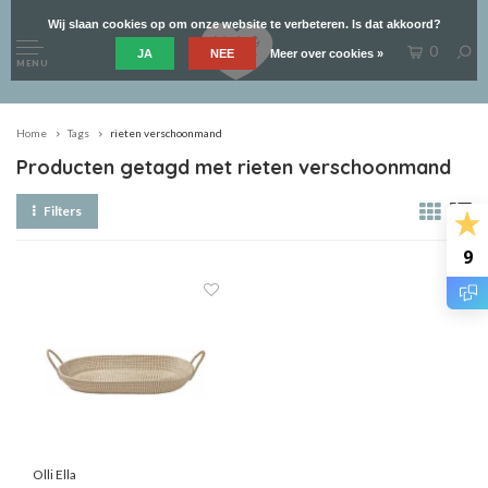
Wij slaan cookies op om onze website te verbeteren. Is dat akkoord?
0
JA
NEE
Meer over cookies »
MENU
Home
Tags
rieten verschoonmand
Producten getagd met rieten verschoonmand
Filters
9
Olli Ella