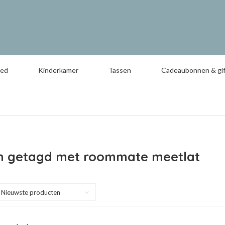
oed
Kinderkamer
Tassen
Cadeaubonnen & gif
n getagd met roommate meetlat
Nieuwste producten