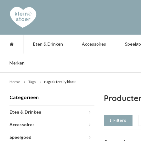
Eten & Drinken
Accessoires
Speelg
Merken
Home
Tags
rugzak totally black
Producten
Categorieën
Eten & Drinken
Filters
Accessoires
Speelgoed