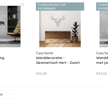
TIJDELIJK NIET OP
TIJDEL
VOORRAAD
VOOR
Casa Sentir
Casa Se
ong
Wanddecoratie -
Wandde
Geometrisch Hert - Zwart
met jo
€31,50
€12,50
en