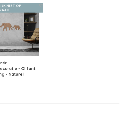
IJK NIET OP
RAAD
ntir
coratie - Olifant
ng - Naturel