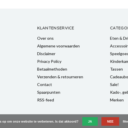
KLANTENSERVICE
CATEGO
Over ons
Eten & Dr
Algemene voorwaarden
Accessoir
Disclaimer
Speelgoe
Privacy Policy
Kinderka
Betaalmethoden
Tassen
Verzenden & retourneren
Cadeaubo
Contact
Sale!
Spaarpunten
Kado-, geb
RSS-feed
Merken
es op om onze website te verbeteren. Is dat akkoord?
JA
NEE
Mee