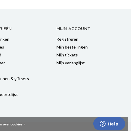
RIEËN
MIJN ACCOUNT
inken
Registreren
es
Mijn bestellingen
d
Mijn tickets
mer
Mijn verlanglijst
nnen & giftsets
oortelijst
r over cookies »