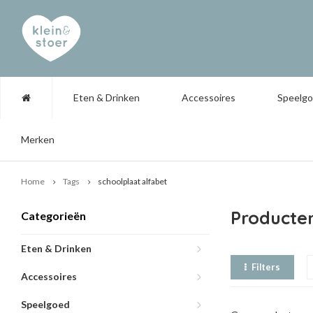
Eten & Drinken
Accessoires
Speelg
Merken
Home
Tags
schoolplaat alfabet
Producte
Categorieën
Eten & Drinken
Filters
Accessoires
Speelgoed