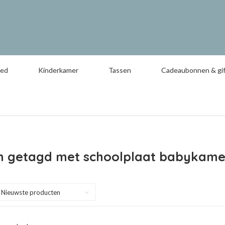
oed
Kinderkamer
Tassen
Cadeaubonnen & gif
n getagd met schoolplaat babykame
Nieuwste producten