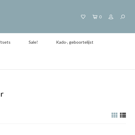
0
tsets
Sale!
Kado-, geboortelijst
r