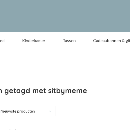
oed
Kinderkamer
Tassen
Cadeaubonnen & gif
n getagd met sitbymeme
Nieuwste producten