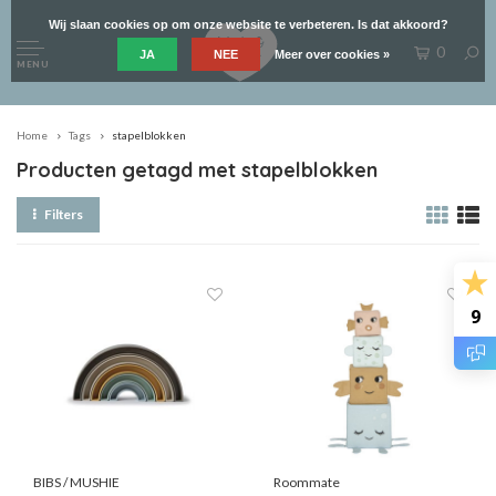
Wij slaan cookies op om onze website te verbeteren. Is dat akkoord?
0
JA
NEE
Meer over cookies »
MENU
Home
Tags
stapelblokken
Producten getagd met stapelblokken
Filters
9
BIBS / MUSHIE
Roommate