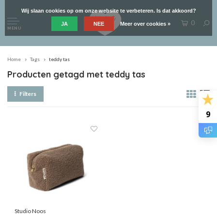
Wij slaan cookies op om onze website te verbeteren. Is dat akkoord?
0
JA
NEE
Meer over cookies »
MENU
Home
Tags
teddy tas
Producten getagd met teddy tas
Filters
9
Studio Noos