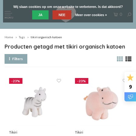
Wij slaan cookies op om onze website te verbeteren. Is dat akkoord?
0
JA
NEE
Meer over cookies »
MENU
Home
Tags
tikiri organisch katoen
Producten getagd met tikiri organisch katoen
Filters
-23%
-23%
9
Tikiri
Tikiri