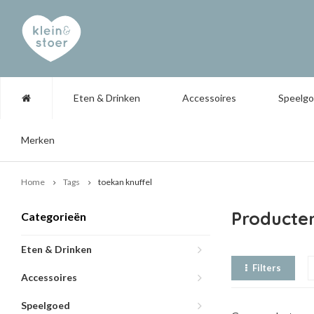
Eten & Drinken
Accessoires
Speelg
Merken
Home
Tags
toekan knuffel
Producte
Categorieën
Eten & Drinken
Filters
Accessoires
Speelgoed