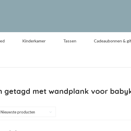
oed
Kinderkamer
Tassen
Cadeaubonnen & gif
n getagd met wandplank voor bab
Nieuwste producten