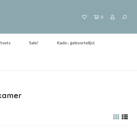
0
tsets
Sale!
Kado-, geboortelijst
ykamer