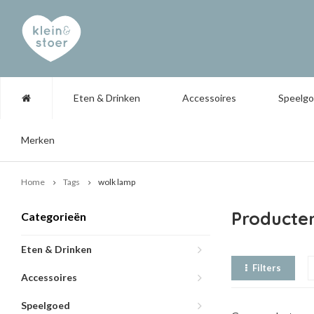
Eten & Drinken
Accessoires
Speelg
Merken
Home
Tags
wolk lamp
Producte
Categorieën
Eten & Drinken
Filters
Accessoires
Speelgoed