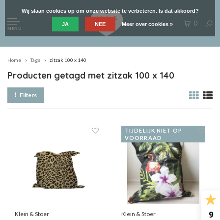
Wij slaan cookies op om onze website te verbeteren. Is dat akkoord?
0
JA
NEE
Meer over cookies »
MENU
Home
Tags
zitzak 100 x 140
Producten getagd met zitzak 100 x 140
Filters
TIJDELIJK NIET OP
VOORRAAD
9
Klein & Stoer
Klein & Stoer