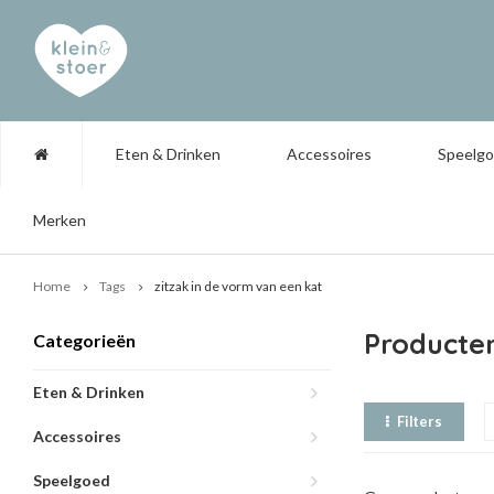
Eten & Drinken
Accessoires
Speelg
Merken
Home
Tags
zitzak in de vorm van een kat
Producten
Categorieën
Eten & Drinken
Filters
Accessoires
Speelgoed