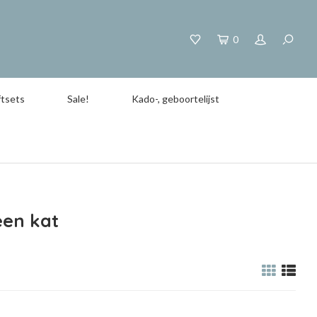
0
tsets
Sale!
Kado-, geboortelijst
een kat