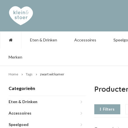
Eten & Drinken
Accessoires
Speelg
Merken
Home
Tags
zwart wit kamer
Producte
Categorieën
Eten & Drinken
Filters
Accessoires
Speelgoed