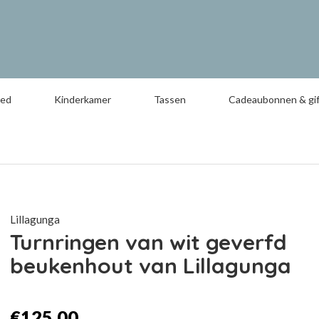
oed
Kinderkamer
Tassen
Cadeaubonnen & gif
Lillagunga
Turnringen van wit geverfd
beukenhout van Lillagunga
€125,00