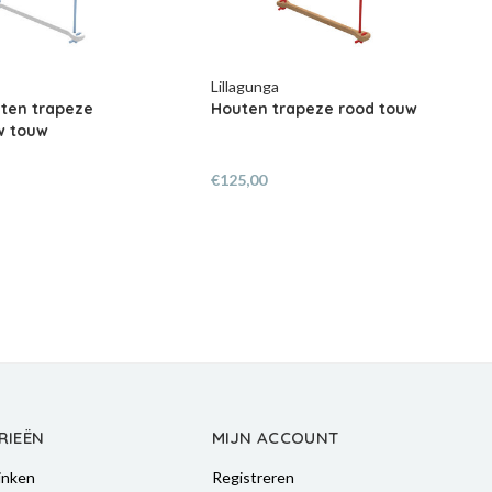
Lillagunga
rapeze rood touw
Houten trapeze grijs touw
€125,00
RIEËN
MIJN ACCOUNT
inken
Registreren