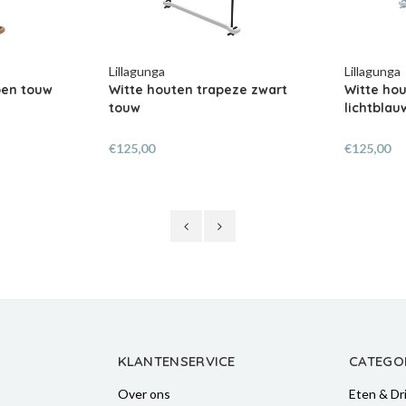
Lillagunga
Lillagunga
ze zwart
Witte houten trapeze
Houten t
lichtblauw touw
€125,00
€125,00
KLANTENSERVICE
CATEGO
Over ons
Eten & Dr