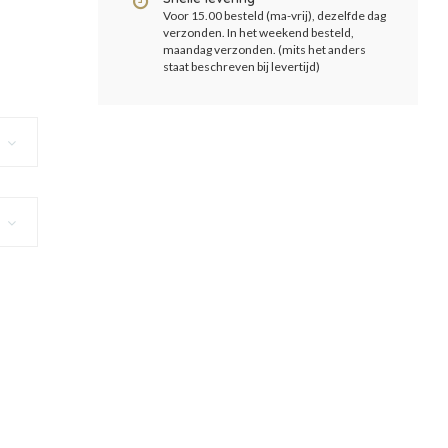
Voor 15.00 besteld (ma-vrij), dezelfde dag
verzonden. In het weekend besteld,
maandag verzonden. (mits het anders
staat beschreven bij levertijd)