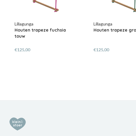
Lillagunga
Lillagunga
Houten trapeze groen touw
Witte houten trape
touw
€125,00
€125,00