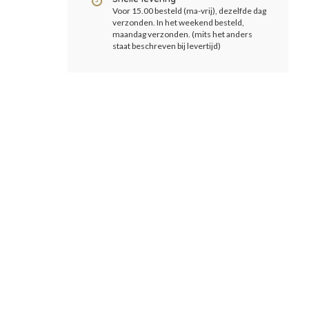
Voor 15.00 besteld (ma-vrij), dezelfde dag
verzonden. In het weekend besteld,
maandag verzonden. (mits het anders
staat beschreven bij levertijd)