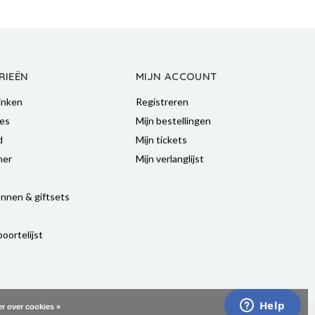
RIEËN
MIJN ACCOUNT
inken
Registreren
es
Mijn bestellingen
d
Mijn tickets
mer
Mijn verlanglijst
nnen & giftsets
oortelijst
r over cookies »