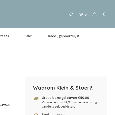
0
tsets
Sale!
Kado-, geboortelijst
Waarom Klein & Stoer?
.
Gratis bezorgd boven €50,00
Verzendkosten €4,95, met uitzondering
0.19.001
van de speelgoedkisten.
Snelle levering