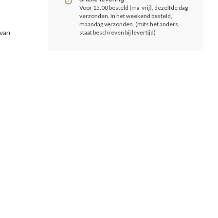
Voor 15.00 besteld (ma-vrij), dezelfde dag
verzonden. In het weekend besteld,
maandag verzonden. (mits het anders
 van
staat beschreven bij levertijd)