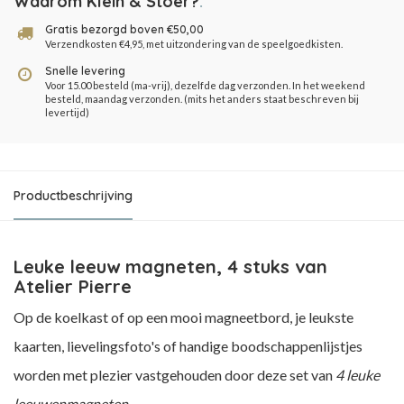
Waarom Klein & Stoer?
.
Gratis bezorgd boven €50,00
Verzendkosten €4,95, met uitzondering van de speelgoedkisten.
Snelle levering
Voor 15.00 besteld (ma-vrij), dezelfde dag verzonden. In het weekend
besteld, maandag verzonden. (mits het anders staat beschreven bij
levertijd)
Productbeschrijving
Leuke leeuw magneten, 4 stuks van
Atelier Pierre
Op de koelkast of op een mooi magneetbord, je leukste
kaarten, lievelingsfoto's of handige boodschappenlijstjes
worden met plezier vastgehouden door deze set van
4 leuke
leeuwenmagneten
.