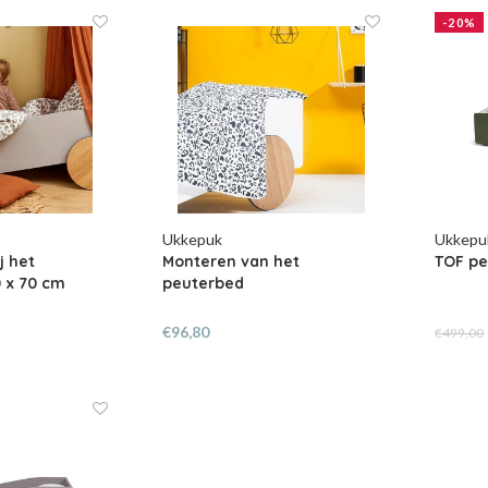
-20%
Ukkepuk
Ukkepu
j het
Monteren van het
TOF pe
 x 70 cm
peuterbed
€96,80
€499,00