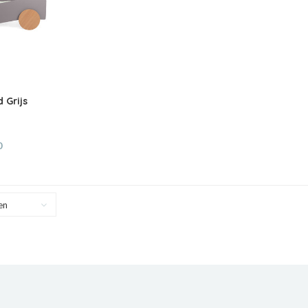
 Grijs
0
en